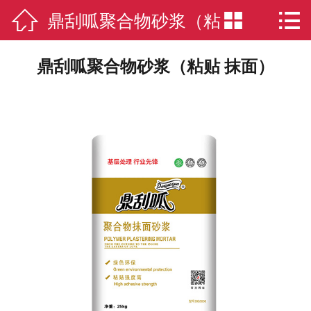

鼎刮呱聚合物砂浆（粘


网站首页

联系我们
贴 抹面）
鼎刮呱聚合物砂浆（粘贴 抹面）
走进鼎刮呱
品质服务
智能制造
“鼎”文化
环保认证
新闻动态
产品中心