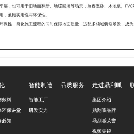
平层，也可用于旧地面翻新、地暖回填等场景，兼容瓷砖、木地板、PV
用，兼顾实用性与环保性。
环保性，简化施工流程的同时保障地面质量，适配多领域装修场景，成为
文化
智能制造
品质服务
走进鼎刮呱
饰敷料
智能工厂
集团介绍
修环保讲堂
研发实力
鼎刮呱品牌
修必知
鼎刮呱荣誉
视频集锦