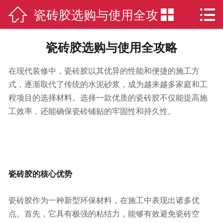

瓷砖胶选购与使用全攻


网站首页

联系我们
略
瓷砖胶选购与使用全攻略
走进鼎刮呱
在现代装修中，瓷砖胶以其优异的性能和便捷的施工方
式，逐渐取代了传统的水泥砂浆，成为越来越多家庭和工
品质服务
程项目的选择材料。选择一款优质的瓷砖胶不仅能提高施
工效率，还能确保瓷砖铺贴的牢固性和持久性。
智能制造
“鼎”文化
环保认证
瓷砖胶的核心优势
新闻动态
瓷砖胶作为一种新型环保材料，在施工中表现出诸多优
点。首先，它具有极强的粘结力，能够有效避免瓷砖空
产品中心