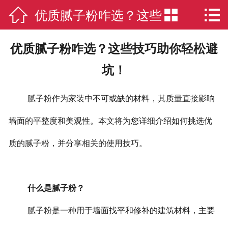

优质腻子粉咋选？这些


网站首页

联系我们
技巧助你轻松避坑！
优质腻子粉咋选？这些技巧助你轻松避
走进鼎刮呱
坑！
品质服务
腻子粉作为家装中不可或缺的材料，其质量直接影响
智能制造
墙面的平整度和美观性。本文将为您详细介绍如何挑选优
“鼎”文化
质的腻子粉，并分享相关的使用技巧。
环保认证
什么是腻子粉？
新闻动态
腻子粉是一种用于墙面找平和修补的建筑材料，主要
产品中心